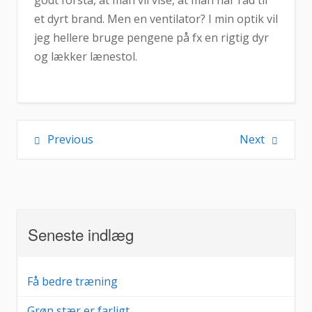
godt forstå, at man vil vise, at man har råd til
et dyrt brand. Men en ventilator? I min optik vil
jeg hellere bruge pengene på fx en rigtig dyr
og lækker lænestol.
Indlægsnavigation
Previous
Next
Seneste indlæg
Få bedre træning
Grøn stær er farligt