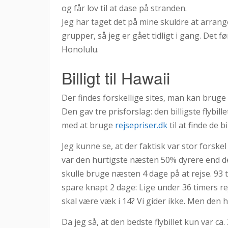
og får lov til at dase på stranden.
Jeg har taget det på mine skuldre at arrange
grupper, så jeg er gået tidligt i gang. Det før
Honolulu.
Billigt til Hawaii
Der findes forskellige sites, man kan bruge t
Den gav tre prisforslag: den billigste flybill
med at bruge
rejsepriser.dk
til at finde de bi
Jeg kunne se, at der faktisk var stor forskel
var den hurtigste næsten 50% dyrere end den b
skulle bruge næsten 4 dage på at rejse. 93 ti
spare knapt 2 dage: Lige under 36 timers re
skal være væk i 14? Vi gider ikke. Men den hu
Da jeg så, at den bedste flybillet kun var ca