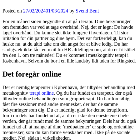
Posted on
27/02/2024
01/03/2024
by
Svend Bent
For en måned siden begyndte du at gå i terapi. Dine bekymringer
om fremtiden var ved at tage overhånd. Nej, det er løgn: De havde
taget overhånd. Du kunne slet ikke fungere i hverdagen. Til stor
irritation for din partner og dine børn. Det var forfærdeligt, kan du
huske nu, at du altid talte om din angst for at blive ledig. Du har
stadigvæk ikke fået en mail fra HR afdelingen om, at du er fritstillet
fra den 1. om tre måneder! Du er kommet i metakognitiv terapi i
København. Selvom du bor i en lille landsby lidt uden for Ringsted.
Det foregår online
Der er nemlig terapeuter i København, der tilbyder behandling med
metakognitiv
terapi online
. Og du har fundet en terapeut, der også
tilbyder online behandlingen som gruppeterapi. Du har foreløbig
fået fire sessioner med andre mennesker, der har de samme
bekymringer som dig. Du er inderligt glad for denne terapiform,
fordi du dels har fundet ud af, at du er ikke den eneste ene i hele
verden, der går rundt med de samme bekymringer. Dels har du også
fundet ud af, at mange af dine ’medpatienter’ er søde og ordentlige
mennesker, som du kan forme venskaber med. Ikke på de sociale
medier. Nej, sådan i virkeligheden.