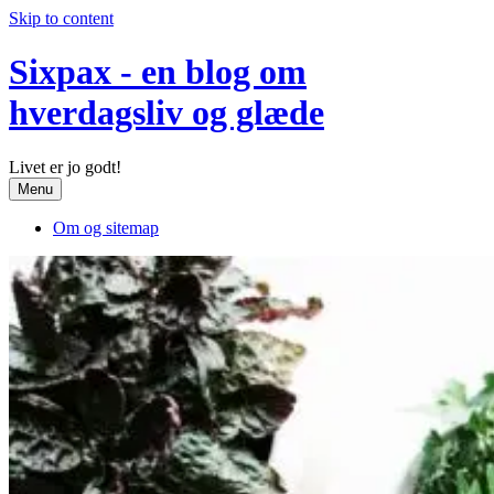
Skip to content
Sixpax - en blog om
hverdagsliv og glæde
Livet er jo godt!
Menu
Om og sitemap