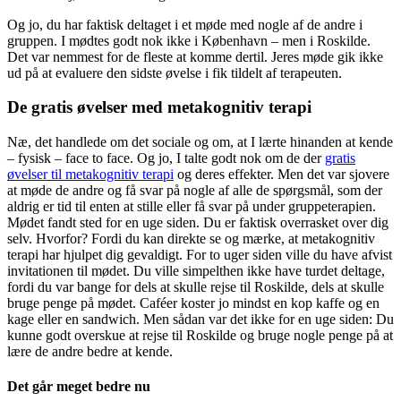
Og jo, du har faktisk deltaget i et møde med nogle af de andre i
gruppen. I mødtes godt nok ikke i København – men i Roskilde.
Det var nemmest for de fleste at komme dertil. Jeres møde gik ikke
ud på at evaluere den sidste øvelse i fik tildelt af terapeuten.
De gratis øvelser med metakognitiv terapi
Næ, det handlede om det sociale og om, at I lærte hinanden at kende
– fysisk – face to face. Og jo, I talte godt nok om de der
gratis
øvelser til metakognitiv terapi
og deres effekter. Men det var sjovere
at møde de andre og få svar på nogle af alle de spørgsmål, som der
aldrig er tid til enten at stille eller få svar på under gruppeterapien.
Mødet fandt sted for en uge siden. Du er faktisk overrasket over dig
selv. Hvorfor? Fordi du kan direkte se og mærke, at metakognitiv
terapi har hjulpet dig gevaldigt. For to uger siden ville du have afvist
invitationen til mødet. Du ville simpelthen ikke have turdet deltage,
fordi du var bange for dels at skulle rejse til Roskilde, dels at skulle
bruge penge på mødet. Caféer koster jo mindst en kop kaffe og en
kage eller en sandwich. Men sådan var det ikke for en uge siden: Du
kunne godt overskue at rejse til Roskilde og bruge nogle penge på at
lære de andre bedre at kende.
Det går meget bedre nu